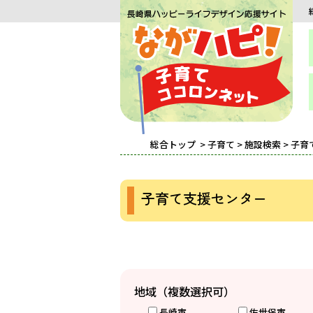
総合トップ
>
子育て
>
施設検索
> 子
子育て支援センター
地域（複数選択可）
長崎市
佐世保市