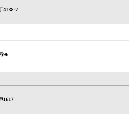
188-2
96
1617