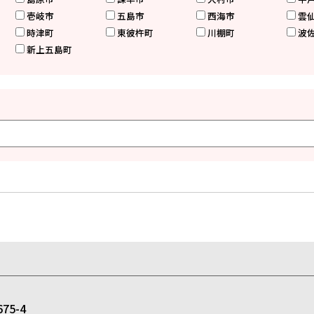
壱岐市
五島市
西海市
雲
時津町
東彼杵町
川棚町
波
新上五島町
5-4