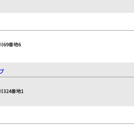
69番地6
ブ
324番地1