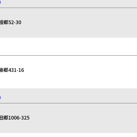
）
52-30
431-16
）
006-325