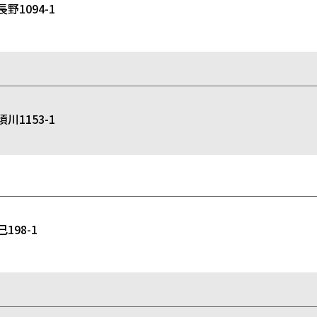
1094-1
1153-1
98-1