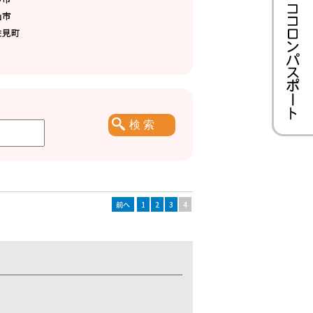
仙市
佐見町
前へ
1
2
3
4