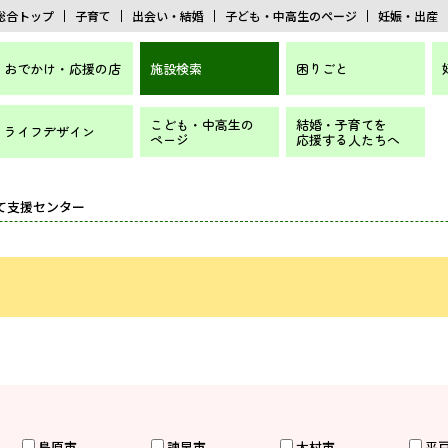
総合トップ
子育て
出会い・結婚
子ども・中高生のページ
妊娠・出産
おでかけ・応援の店
施設検索
困りごと
こども・中高生の
結婚・子育てを
ライフデザイン
ページ
応援する人たちへ
育て支援センター
島原市
諫早市
大村市
平