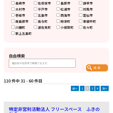
長崎市
佐世保市
島原市
諫早市
大村市
平戸市
松浦市
対馬市
壱岐市
五島市
西海市
雲仙市
南島原市
長与町
時津町
東彼杵町
川棚町
波佐見町
小値賀町
佐々町
新上五島町
自由検索
110 件中 31 - 60 件目
前へ
1
2
3
4
次へ
特定非営利活動法人 フリースペース ふきの