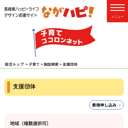
toggle
総合トップ
>
子育て
>
施設検索
> 支援団体
支援団体
新規申し込み
地域（複数選択可）