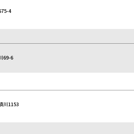
5-4
9-6
川1153