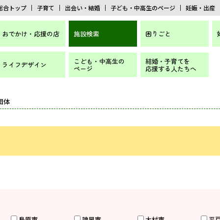
総合トップ
子育て
出会い・結婚
子ども・中高生のページ
妊娠・出産
おでかけ・応援の店
施設検索
困りごと
こども・中高生の
結婚・子育てを
ライフデザイン
ページ
応援する人たちへ
団体
島原市
諫早市
大村市
平