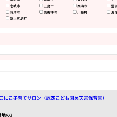
壱岐市
五島市
西海市
雲
時津町
東彼杵町
川棚町
波
新上五島町
こにこ子育てサロン（認定こども園昊天宮保育園）
番地の3