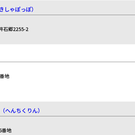
きしゃぽっぽ）
郷2255-2
6番地
）
所（へんちくりん）
646番地