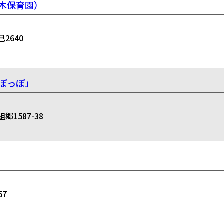
木保育園）
2640
ぽっぽ」
587-38
7