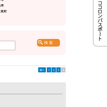
仙市
佐見町
前へ
1
2
3
4