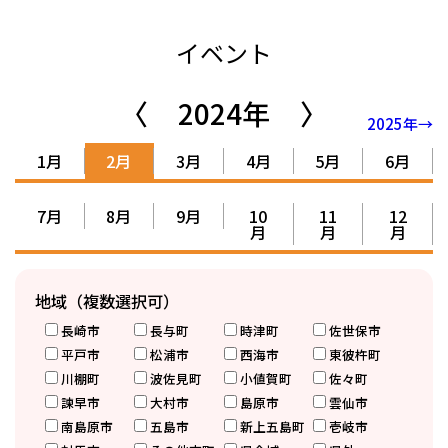
イベント
〈
2024年
〉
2025年→
1月
2月
3月
4月
5月
6月
7月
8月
9月
10
11
12
月
月
月
地域（複数選択可）
長崎市
長与町
時津町
佐世保市
平戸市
松浦市
西海市
東彼杵町
川棚町
波佐見町
小値賀町
佐々町
諫早市
大村市
島原市
雲仙市
南島原市
五島市
新上五島町
壱岐市