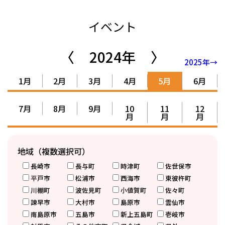
イベント
〈
2024年
〉
2025年→
1月
2月
3月
4月
5月
6月
7月
8月
9月
10
11
12
月
月
月
地域（複数選択可）
長崎市
長与町
時津町
佐世保市
平戸市
松浦市
西海市
東彼杵町
川棚町
波佐見町
小値賀町
佐々町
諫早市
大村市
島原市
雲仙市
南島原市
五島市
新上五島町
壱岐市