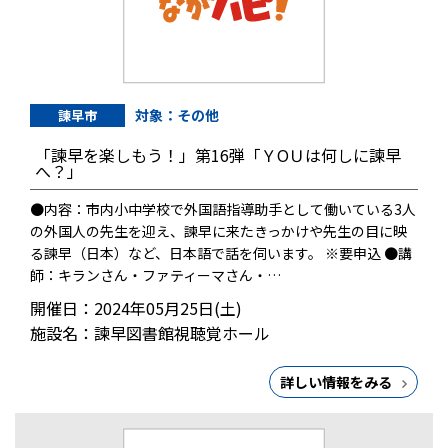
対象：その他
諫早市
「諫早を楽しもう！」第16弾「ＹОＵは何しに諫早
へ？」
●内容：市内小中学校で外国語指導助手として働いている3人
の外国人の先生を迎え、諫早に来たきっかけや先生の目に映
る諫早（日本）など、日本語で話を伺います。 ※要申込 ●講
師：キランさん・ファティーマさん・…
開催日：2024年05月25日(土)
施設名：諫早図書館視聴覚ホール
詳しい情報をみる