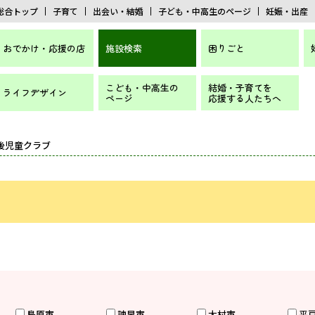
総合トップ
子育て
出会い・結婚
子ども・中高生のページ
妊娠・出産
おでかけ・応援の店
施設検索
困りごと
こども・中高生の
結婚・子育てを
ライフデザイン
ページ
応援する人たちへ
課後児童クラブ
島原市
諫早市
大村市
平