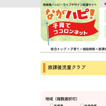
総合トップ
>
子育て
>
施設検索
> 放
放課後児童クラブ
地域（複数選択可）
長崎市
佐世保市