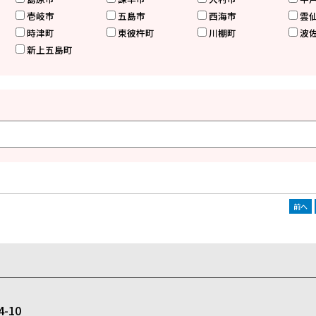
壱岐市
五島市
西海市
雲
時津町
東彼杵町
川棚町
波
新上五島町
前へ
-10