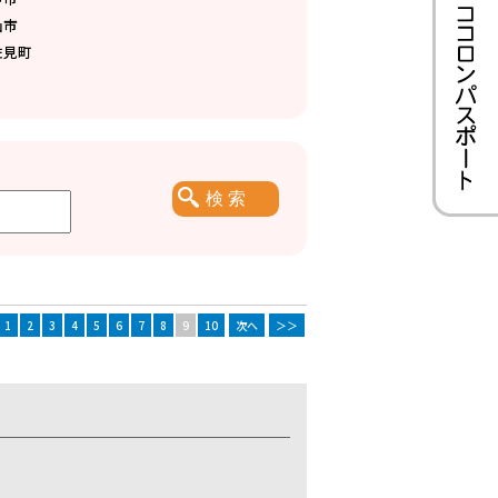
仙市
佐見町
1
2
3
4
5
6
7
8
9
10
次へ
＞＞