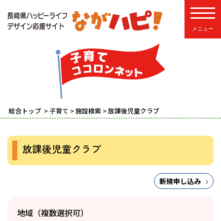
toggle
総合トップ
>
子育て
>
施設検索
> 放課後児童クラブ
放課後児童クラブ
新規申し込み
地域（複数選択可）