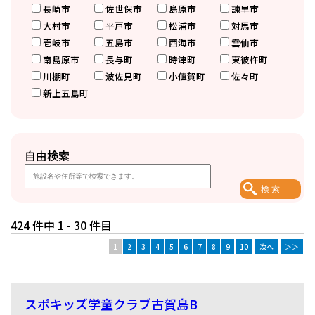
長崎市
佐世保市
島原市
諫早市
大村市
平戸市
松浦市
対馬市
壱岐市
五島市
西海市
雲仙市
南島原市
長与町
時津町
東彼杵町
川棚町
波佐見町
小値賀町
佐々町
新上五島町
自由検索
424 件中 1 - 30 件目
1
2
3
4
5
6
7
8
9
10
次へ
＞＞
スポキッズ学童クラブ古賀島B