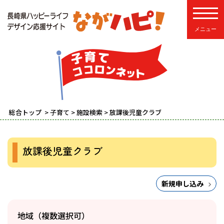
toggle
総合トップ
>
子育て
>
施設検索
> 放課後児童クラブ
放課後児童クラブ
新規申し込み
地域（複数選択可）