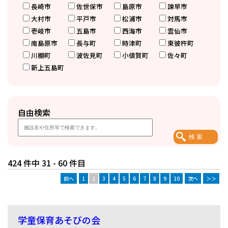
長崎市
佐世保市
島原市
諫早市
大村市
平戸市
松浦市
対馬市
壱岐市
五島市
西海市
雲仙市
南島原市
長与町
時津町
東彼杵町
川棚町
波佐見町
小値賀町
佐々町
新上五島町
自由検索
424 件中 31 - 60 件目
前へ
1
2
3
4
5
6
7
8
9
10
次へ
＞＞
学童保育あそびの会