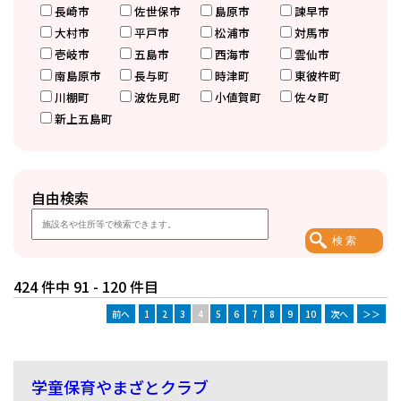
長崎市
佐世保市
島原市
諫早市
大村市
平戸市
松浦市
対馬市
壱岐市
五島市
西海市
雲仙市
南島原市
長与町
時津町
東彼杵町
川棚町
波佐見町
小値賀町
佐々町
新上五島町
自由検索
424 件中 91 - 120 件目
前へ
1
2
3
4
5
6
7
8
9
10
次へ
＞＞
学童保育やまざとクラブ