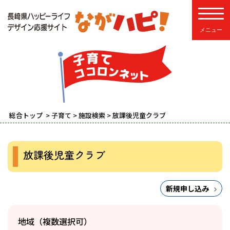
toggle
総合トップ
>
子育て
>
施設検索
> 放課後児童クラブ
放課後児童クラブ
新規申し込み
地域（複数選択可）