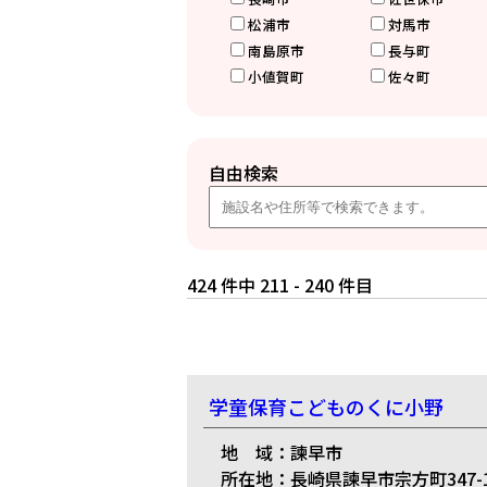
松浦市
対馬市
南島原市
長与町
小値賀町
佐々町
自由検索
424 件中 211 - 240 件目
学童保育こどものくに小野
地 域：諫早市
所在地：長崎県諫早市宗方町347-