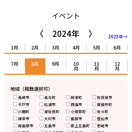
イベント
〈
2024年
〉
2025年→
1月
2月
3月
4月
5月
6月
7月
8月
9月
10
11
12
月
月
月
地域（複数選択可）
長崎市
長与町
時津町
佐世保市
平戸市
松浦市
西海市
東彼杵町
川棚町
波佐見町
小値賀町
佐々町
諫早市
大村市
島原市
雲仙市
南島原市
五島市
新上五島町
壱岐市