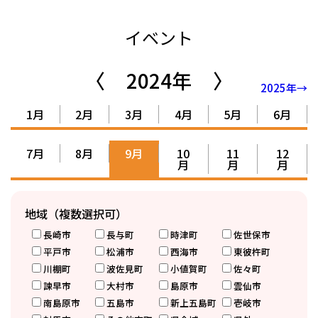
イベント
〈
2024年
〉
2025年→
1月
2月
3月
4月
5月
6月
7月
8月
9月
10
11
12
月
月
月
地域（複数選択可）
長崎市
長与町
時津町
佐世保市
平戸市
松浦市
西海市
東彼杵町
川棚町
波佐見町
小値賀町
佐々町
諫早市
大村市
島原市
雲仙市
南島原市
五島市
新上五島町
壱岐市