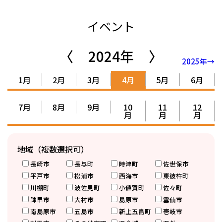
イベント
〈
2024年
〉
2025年→
1月
2月
3月
4月
5月
6月
7月
8月
9月
10
11
12
月
月
月
地域（複数選択可）
長崎市
長与町
時津町
佐世保市
平戸市
松浦市
西海市
東彼杵町
川棚町
波佐見町
小値賀町
佐々町
諫早市
大村市
島原市
雲仙市
南島原市
五島市
新上五島町
壱岐市