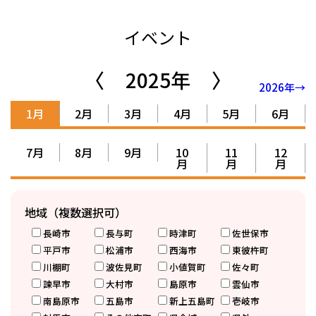
イベント
〈
2025年
〉
2026年→
1月
2月
3月
4月
5月
6月
7月
8月
9月
10
11
12
月
月
月
地域（複数選択可）
長崎市
長与町
時津町
佐世保市
平戸市
松浦市
西海市
東彼杵町
川棚町
波佐見町
小値賀町
佐々町
諫早市
大村市
島原市
雲仙市
南島原市
五島市
新上五島町
壱岐市