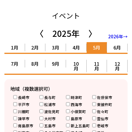
イベント
〈
2025年
〉
2026年→
1月
2月
3月
4月
5月
6月
7月
8月
9月
10
11
12
月
月
月
地域（複数選択可）
長崎市
長与町
時津町
佐世保市
平戸市
松浦市
西海市
東彼杵町
川棚町
波佐見町
小値賀町
佐々町
諫早市
大村市
島原市
雲仙市
南島原市
五島市
新上五島町
壱岐市