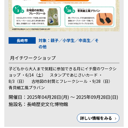
対象：親子／小学生／中高生／そ
長崎市
の他
月イチワークショップ
子どもから大人まで気軽に参加できる月にイチ度のワークシ
ョップ ・6/14（土） スタンプであじさいカード ・
8/3（日） 古地図の封筒とフレークシール ・9/28（日）
青貝細工風プラバン
開催日：2025年04月28日(月) ～ 2025年09月28日(日)
施設名：長崎歴史文化博物館
詳しい情報をみる