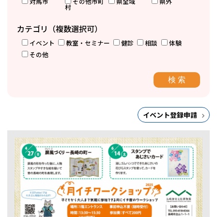
対馬市
その他市町
県全域
県外
村
カテゴリ（複数選択可）
イベント
教室・セミナー
健診
相談
体験
その他
イベント登録申請