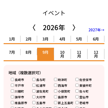
イベント
〈
2026年
〉
2027年→
1月
2月
3月
4月
5月
6月
7月
8月
9月
10
11
12
月
月
月
地域（複数選択可）
長崎市
長与町
時津町
佐世保市
平戸市
松浦市
西海市
東彼杵町
川棚町
波佐見町
小値賀町
佐々町
諫早市
大村市
島原市
雲仙市
南島原市
五島市
新上五島町
壱岐市