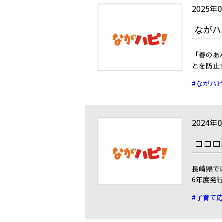
2025年
ながハ
「春のあ
とを防止
#ながハ
2024年
ココロ
長崎県で
6年度発
#子育て