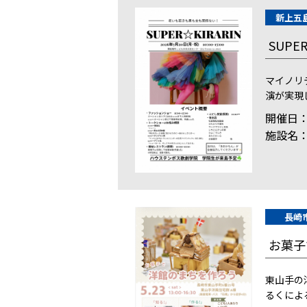
新上五
SUP
マイノリ
演が実現
開催日：2
施設名
長崎
お菓子
東山手の
るくによ