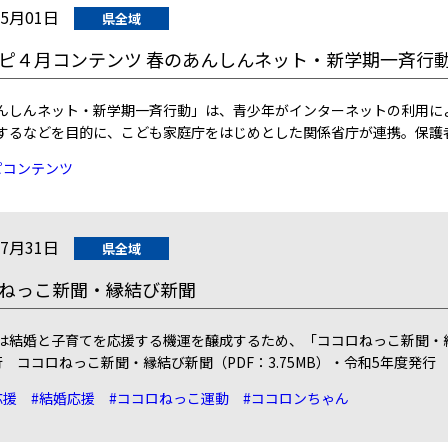
05月01日
県全域
ピ４月コンテンツ 春のあんしんネット・新学期一斉行
んしんネット・新学期一斉行動」は、青少年がインターネットの利用に
するなどを目的に、こども家庭庁をはじめとした関係省庁が連携。保護
ピコンテンツ
07月31日
県全域
ねっこ新聞・縁結び新聞
は結婚と子育てを応援する機運を醸成するため、「ココロねっこ新聞・
行 ココロねっこ新聞・縁結び新聞（PDF：3.75MB）・令和5年度発
応援
#結婚応援
#ココロねっこ運動
#ココロンちゃん