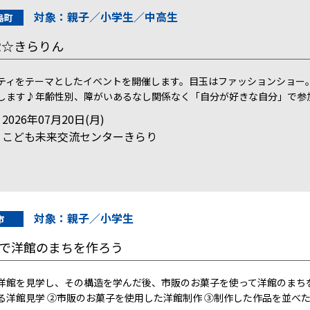
対象：親子／小学生／中高生
島町
ER☆きらりん
ティをテーマとしたイベントを開催します。目玉はファッションショー
します♪年齢性別、障がいあるなし関係なく「自分が好きな自分」で参
026年07月20日(月)
：こども未来交流センターきらり
対象：親子／小学生
市
で洋館のまちを作ろう
洋館を見学し、その構造を学んだ後、市販のお菓子を使って洋館のまち
る洋館見学 ②市販のお菓子を使用した洋館制作 ③制作した作品を並べた