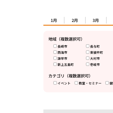
1月
2月
3月
地域（複数選択可）
長崎市
長与町
西海市
東彼杵町
諫早市
大村市
新上五島町
壱岐市
カテゴリ（複数選択可）
イベント
教室・セミナー
健