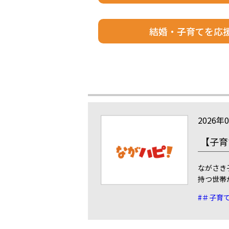
結婚・子育てを応
2026年
【子育
ながさき
持つ世帯
#＃子育