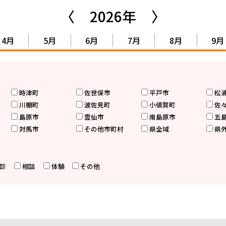
〈
2026年
〉
4月
5月
6月
7月
8月
9月
時津町
佐世保市
平戸市
松
川棚町
波佐見町
小値賀町
佐
島原市
雲仙市
南島原市
五
対馬市
その他市町村
県全域
県
診
相談
体験
その他