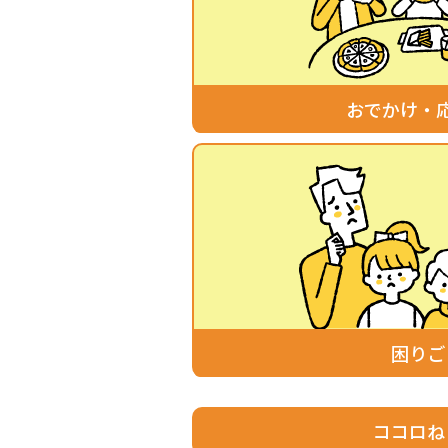
おでかけ・
困りご
ココロね