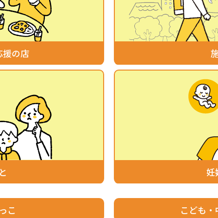
応援の店
と
妊
っこ
こども・